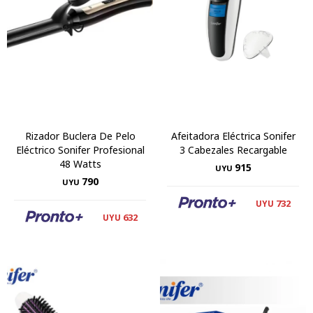
Rizador Buclera De Pelo
Afeitadora Eléctrica Sonifer
Eléctrico Sonifer Profesional
3 Cabezales Recargable
48 Watts
915
UYU
790
UYU
732
UYU
632
UYU