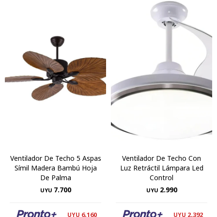
Ventilador De Techo 5 Aspas
Ventilador De Techo Con
Símil Madera Bambú Hoja
Luz Retráctil Lámpara Led
De Palma
Control
7.700
2.990
UYU
UYU
6.160
2.392
UYU
UYU