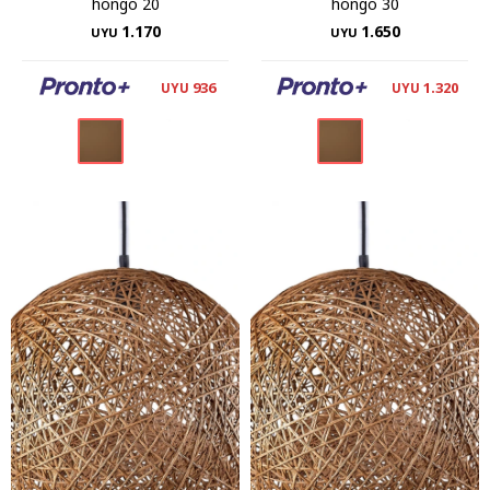
hongo 20
hongo 30
1.170
1.650
UYU
UYU
936
1.320
UYU
UYU