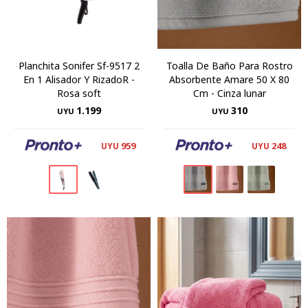
Planchita Sonifer Sf-9517 2
Toalla De Baño Para Rostro
En 1 Alisador Y RizadoR -
Absorbente Amare 50 X 80
Rosa soft
Cm - Cinza lunar
1.199
310
UYU
UYU
959
248
UYU
UYU