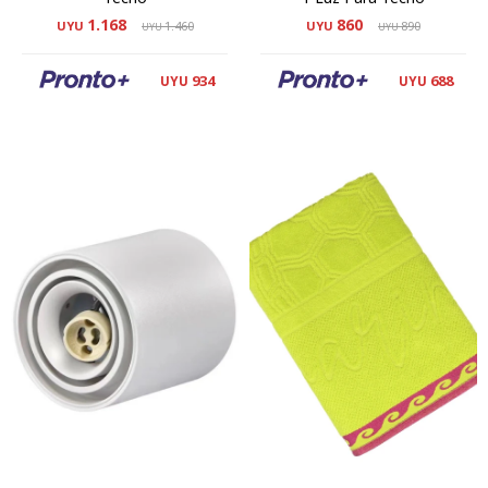
1.168
860
UYU
1.460
UYU
890
UYU
UYU
934
688
UYU
UYU