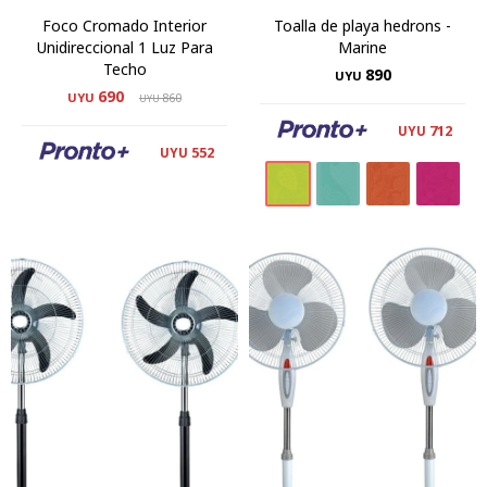
Foco Cromado Interior
Toalla de playa hedrons -
Unidireccional 1 Luz Para
Marine
Techo
890
UYU
690
UYU
860
UYU
712
UYU
552
UYU