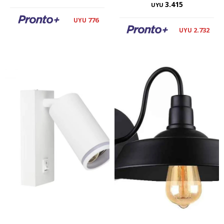
3.415
UYU
776
UYU
2.732
UYU