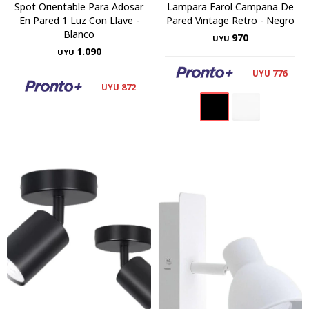
Spot Orientable Para Adosar
Lampara Farol Campana De
En Pared 1 Luz Con Llave -
Pared Vintage Retro - Negro
Blanco
970
UYU
1.090
UYU
776
UYU
872
UYU