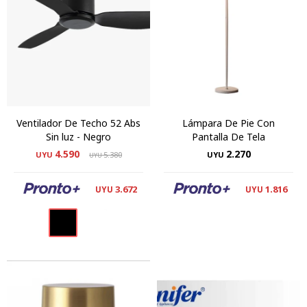
Ventilador De Techo 52 Abs
Lámpara De Pie Con
Sin luz - Negro
Pantalla De Tela
4.590
2.270
UYU
5.380
UYU
UYU
3.672
1.816
UYU
UYU