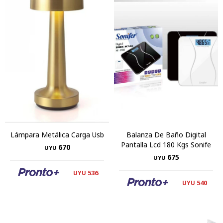
Lámpara Metálica Carga Usb
Balanza De Baño Digital
Pantalla Lcd 180 Kgs Sonife
670
UYU
675
UYU
536
UYU
540
UYU