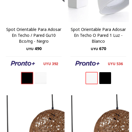
Spot Orientable Para Adosar
Spot Orientable Para Adosar
En Techo / Pared Gu10
En Techo O Pared 1 Luz -
Bco/ng - Negro
Blanco
490
670
UYU
UYU
392
536
UYU
UYU