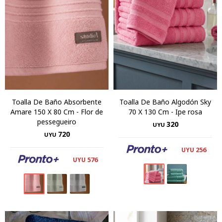
Toalla De Baño Absorbente
Toalla De Baño Algodón Sky
Amare 150 X 80 Cm - Flor de
70 X 130 Cm - Ipe rosa
pessegueiro
320
UYU
720
UYU
256
UYU
576
UYU