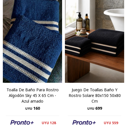
Toalla De Baño Para Rostro
Juego De Toallas Baño Y
Algodón Sky 45 X 65 Cm -
Rostro Solare 80x150 50x80
Azul amado
Cm
160
699
UYU
UYU
128
559
UYU
UYU