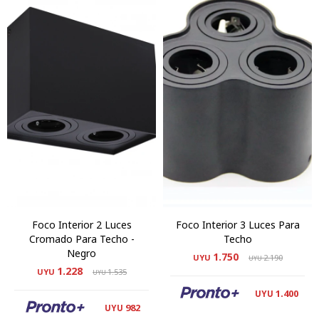
Foco Interior 2 Luces
Foco Interior 3 Luces Para
Cromado Para Techo -
Techo
Negro
1.750
UYU
2.190
UYU
1.228
UYU
1.535
UYU
1.400
UYU
982
UYU