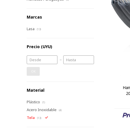
Marcas
Lasa
(13)
Precio
(UYU)
OK
Ham
Material
20
Plástico
(1)
Acero Inoxidable
(4)
Tela
(13)