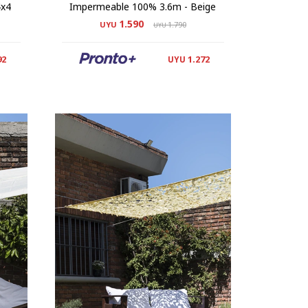
4x4
Impermeable 100% 3.6m - Beige
1.590
UYU
1.790
UYU
92
1.272
UYU