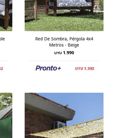
ble
Red De Sombra, Pérgola 4x4
Metros - Beige
1.990
UYU
52
1.592
UYU