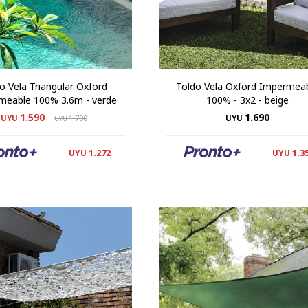
o Vela Triangular Oxford
Toldo Vela Oxford Impermea
meable 100% 3.6m - verde
100% - 3x2 - beige
1.590
1.690
UYU
1.790
UYU
UYU
1.272
1.3
UYU
UYU