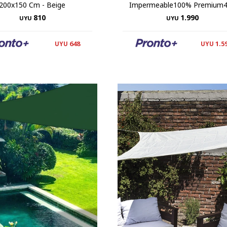
200x150 Cm - Beige
Impermeable100% Premium
810
1.990
UYU
UYU
648
1.5
UYU
UYU