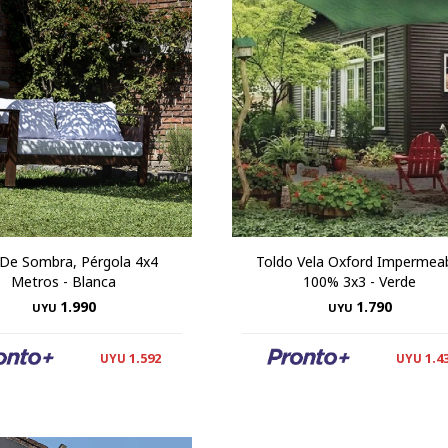
De Sombra, Pérgola 4x4
Toldo Vela Oxford Impermea
Metros - Blanca
100% 3x3 - Verde
1.990
1.790
UYU
UYU
1.592
1.4
UYU
UYU