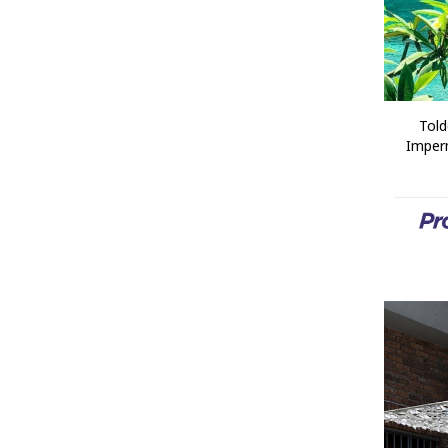
Told
Imper