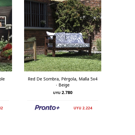
ble
Red De Sombra, Pérgola, Malla 5x4
- Beige
2.780
UYU
32
2.224
UYU