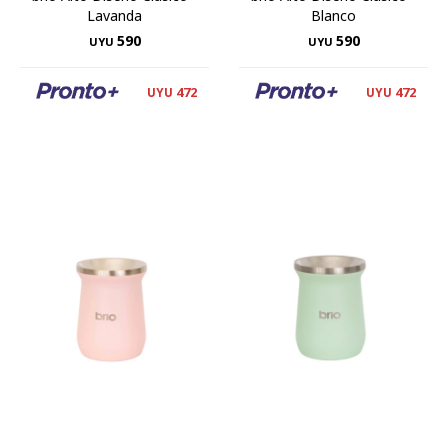
Lavanda
Blanco
590
590
UYU
UYU
472
472
UYU
UYU