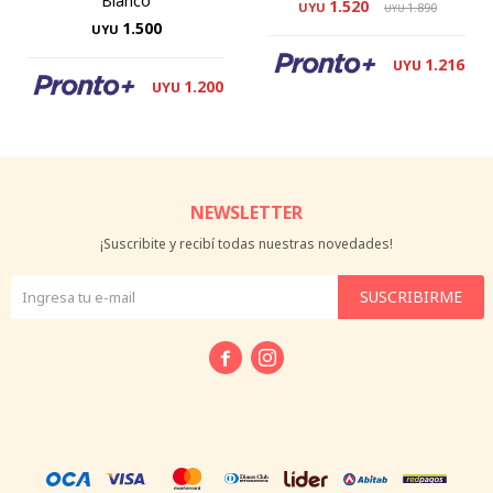
Blanco
1.520
UYU
1.890
UYU
1.500
UYU
1.216
UYU
1.200
UYU
NEWSLETTER
¡Suscribite y recibí todas nuestras novedades!
SUSCRIBIRME

