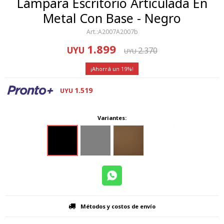
Lámpara Escritorio Articulada En
Metal Con Base - Negro
A2007A2007b
1.899
UYU
2.370
UYU
19
1.519
UYU
Variantes:
Métodos y costos de envío