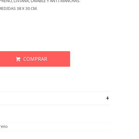
PRENO, LIVIANA, LAVABLE Y ANTI MANCHAS.
EDIDAS 38 X 30 CM.
COMPRAR
reno