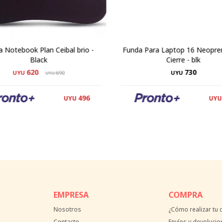
 Notebook Plan Ceibal brio -
Funda Para Laptop 16 Neopr
Black
Cierre - blk
620
730
UYU
690
UYU
UYU
496
UYU
UYU
EMPRESA
COMPRA
Nosotros
¿Cómo realizar tu
Contacto
Envíos y devolucio