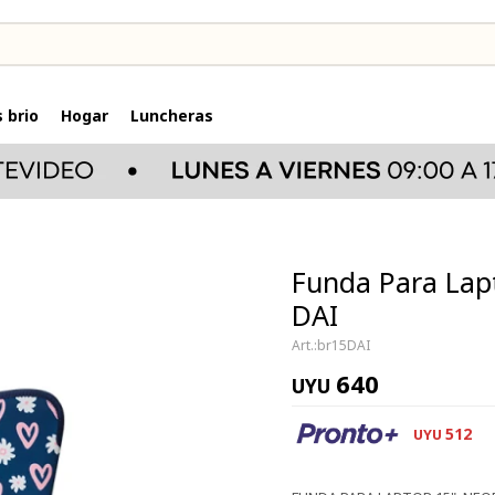
 brio
Hogar
Luncheras
Funda Para Lap
DAI
br15DAI
640
UYU
512
UYU