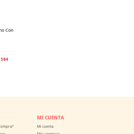
eno Con
584
MI CUENTA
 compra?
Mi cuenta
nes
Mis compras