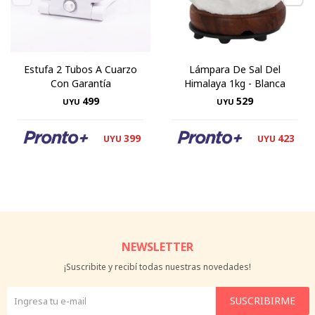
Estufa 2 Tubos A Cuarzo
Lámpara De Sal Del
Con Garantía
Himalaya 1kg - Blanca
499
529
UYU
UYU
399
423
UYU
UYU
NEWSLETTER
¡Suscribite y recibí todas nuestras novedades!
SUSCRIBIRME