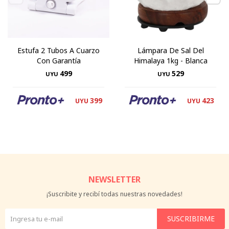
Estufa 2 Tubos A Cuarzo
Lámpara De Sal Del
Con Garantía
Himalaya 1kg - Blanca
499
529
UYU
UYU
399
423
UYU
UYU
NEWSLETTER
¡Suscribite y recibí todas nuestras novedades!
SUSCRIBIRME