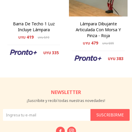
Barra De Techo 1 Luz
Lámpara Dibujante
Incluye Lámpara
Articulada Con Morsa Y
Pinza - Roja
419
UYU
519
UYU
479
UYU
599
UYU
335
UYU
383
UYU
NEWSLETTER
¡Suscribite y recibí todas nuestras novedades!
SUSCRIBIRME

