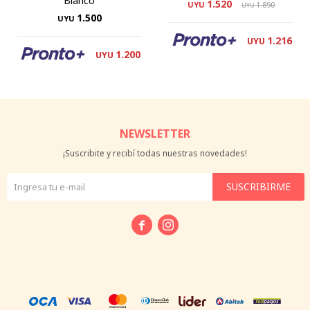
Blanco
1.520
UYU
1.890
UYU
1.500
UYU
1.216
UYU
1.200
UYU
NEWSLETTER
¡Suscribite y recibí todas nuestras novedades!
SUSCRIBIRME

