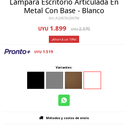
Lámpara Escritorio Articulada En
Metal Con Base - Blanco
A2007A2007W
1.899
UYU
2.370
UYU
19
1.519
UYU
Variantes:
Métodos y costos de envío