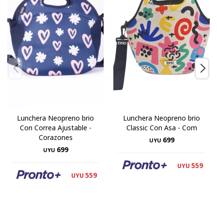
Lunchera Neopreno brio
Lunchera Neopreno brio
Con Correa Ajustable -
Classic Con Asa - Com
Corazones
699
UYU
699
UYU
559
UYU
559
UYU