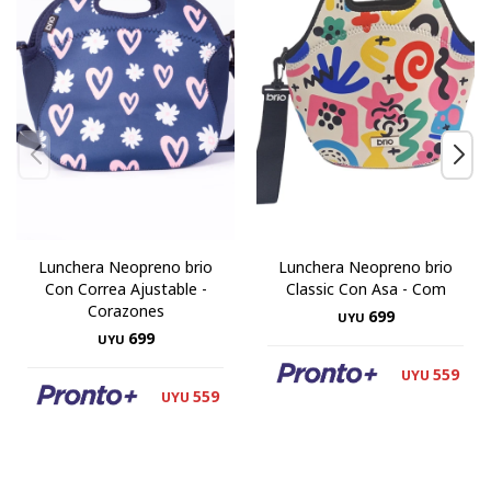
Lunchera Neopreno brio
Lunchera Neopreno brio
Con Correa Ajustable -
Classic Con Asa - Com
Corazones
699
UYU
699
UYU
559
UYU
559
UYU