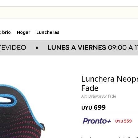
 brio
Hogar
Luncheras
Lunchera Neopre
Fade
Drawbr351fade
699
UYU
559
UYU