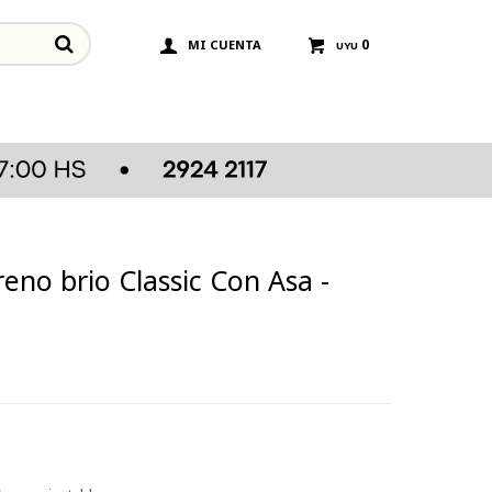
0
UYU
no brio Classic Con Asa -