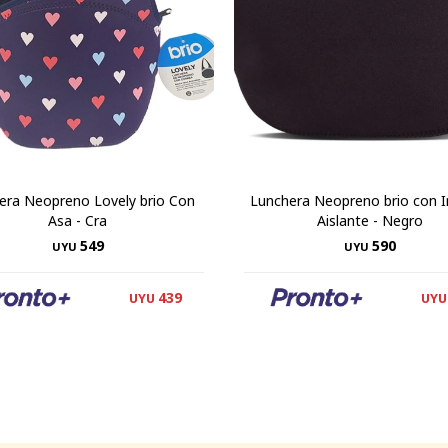
era Neopreno Lovely brio Con
Lunchera Neopreno brio con I
Asa - Cra
Aislante - Negro
549
590
UYU
UYU
439
UYU
UYU