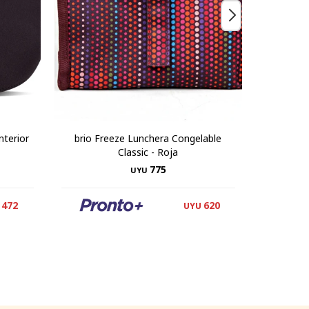
nterior
brio Freeze Lunchera Congelable
brio F
Classic - Roja
D
775
UYU
472
620
UYU