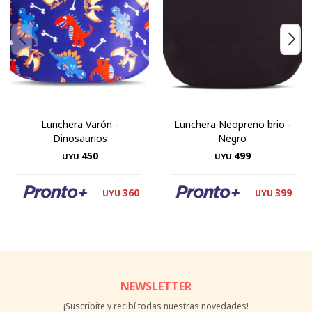
Lunchera Varón -
Lunchera Neopreno brio -
Dinosaurios
Negro
450
499
UYU
UYU
360
399
UYU
UYU
NEWSLETTER
¡Suscribite y recibí todas nuestras novedades!