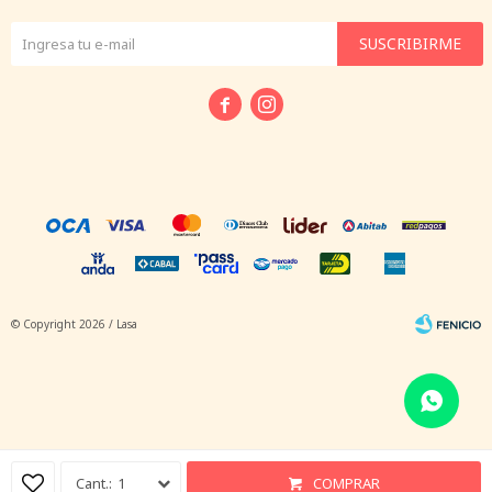
SUSCRIBIRME


© Copyright 2026 / Lasa
Fenicio
1
COMPRAR