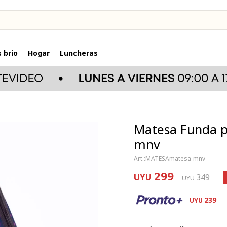
 brio
Hogar
Luncheras
Matesa Funda p
mnv
MATESAmatesa-mnv
299
UYU
349
UYU
239
UYU