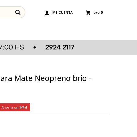
0
UYU
ara Mate Neopreno brio -
14