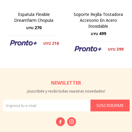
Espatula Flexible
Soporte Rejilla Tostadora
Dreamfarm Chopula
Accesorio En Acero
Inoxidable
270
UYU
499
UYU
216
UYU
399
UYU
NEWSLETTER
¡Suscribite y recibí todas nuestras novedades!
SUSCRIBIRME

