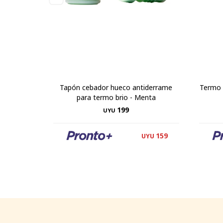
Tapón cebador hueco antiderrame
Termo 
para termo brio - Menta
199
UYU
159
UYU