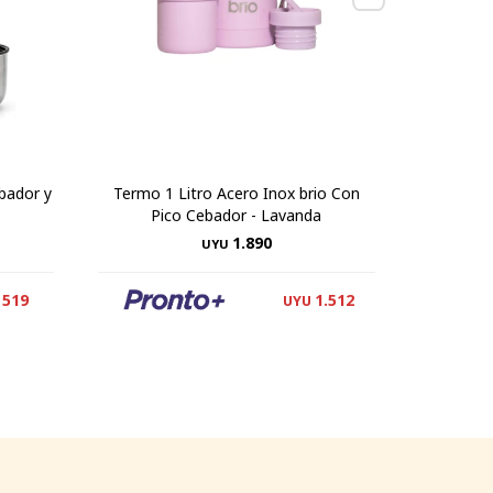
bador y
Termo 1 Litro Acero Inox brio Con
Termo 
Pico Cebador - Lavanda
1.890
UYU
519
1.512
UYU