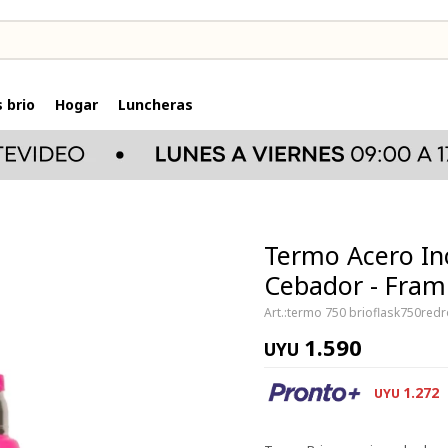
 brio
Hogar
Luncheras
Termo Acero Ino
Cebador - Fra
termo 750 brioflask750red
1.590
UYU
1.272
UYU