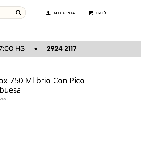
0
UYU
x 750 Ml brio Con Pico
mbuesa
rose