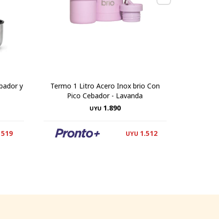
bador y
Termo 1 Litro Acero Inox brio Con
Termo 
Pico Cebador - Lavanda
1.890
UYU
519
1.512
UYU