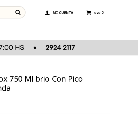
0
UYU
x 750 Ml brio Con Pico
nda