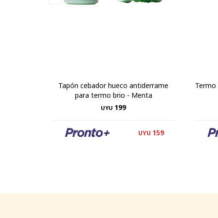
Tapón cebador hueco antiderrame
Termo 
para termo brio - Menta
199
UYU
159
UYU