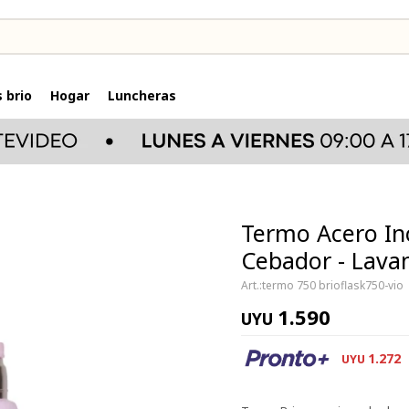
 brio
Hogar
Luncheras
Termo Acero Ino
Cebador - Lava
termo 750 brioflask750-vio
1.590
UYU
1.272
UYU