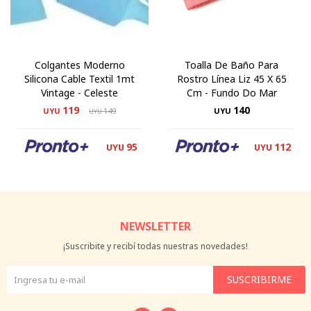
Colgantes Moderno
Toalla De Baño Para
Silicona Cable Textil 1mt
Rostro Línea Liz 45 X 65
Vintage - Celeste
Cm - Fundo Do Mar
119
140
UYU
149
UYU
UYU
95
112
UYU
UYU
NEWSLETTER
¡Suscribite y recibí todas nuestras novedades!
SUSCRIBIRME