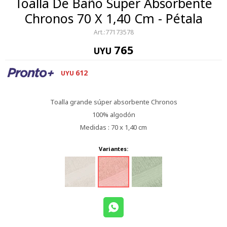
Toalla De Baño Super Absorbente
Chronos 70 X 1,40 Cm - Pétala
77173578
765
UYU
612
UYU
Toalla grande súper absorbente Chronos
100% algodón
Medidas : 70 x 1,40 cm
Variantes: