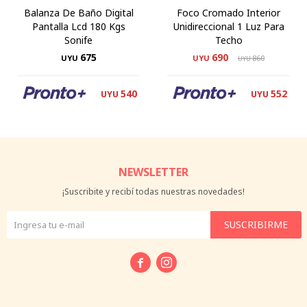
Balanza De Baño Digital
Foco Cromado Interior
Pantalla Lcd 180 Kgs
Unidireccional 1 Luz Para
Sonife
Techo
675
690
UYU
UYU
860
UYU
540
552
UYU
UYU
NEWSLETTER
¡Suscribite y recibí todas nuestras novedades!
SUSCRIBIRME

