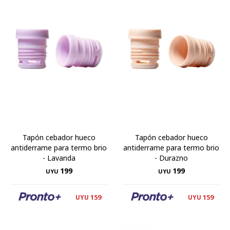
Tapón cebador hueco
Tapón cebador hueco
antiderrame para termo brio
antiderrame para termo brio
- Lavanda
- Durazno
199
199
UYU
UYU
159
159
UYU
UYU