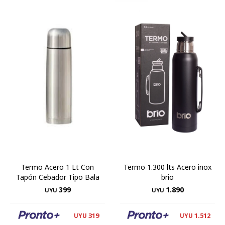
Termo Acero 1 Lt Con
Termo 1.300 lts Acero inox
Tapón Cebador Tipo Bala
brio
399
1.890
UYU
UYU
319
1.512
UYU
UYU