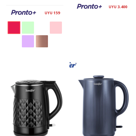
3.400
UYU
159
UYU