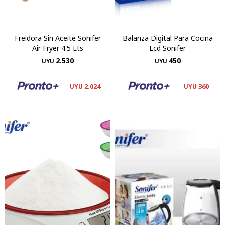
Freidora Sin Aceite Sonifer
Balanza Digital Para Cocina
Air Fryer 4.5 Lts
Lcd Sonifer
2.530
450
UYU
UYU
2.024
360
UYU
UYU