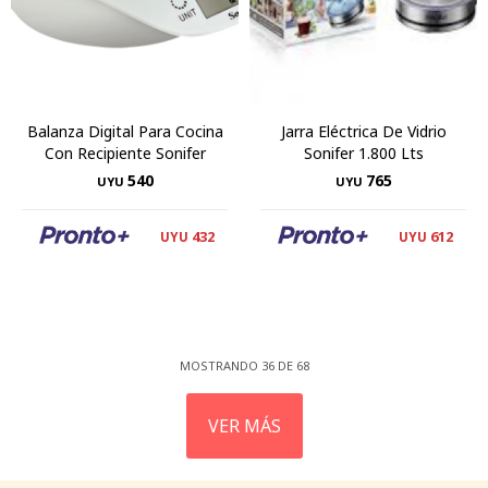
Balanza Digital Para Cocina
Jarra Eléctrica De Vidrio
Con Recipiente Sonifer
Sonifer 1.800 Lts
540
765
UYU
UYU
432
612
UYU
UYU
MOSTRANDO
36
DE
68
VER MÁS