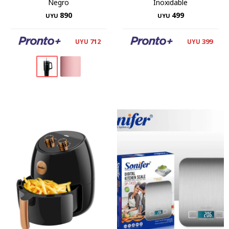
Negro
Inoxidable
890
499
UYU
UYU
712
399
UYU
UYU