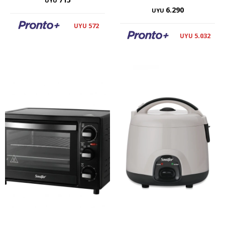
UYU
6.290
UYU
572
UYU
5.032
UYU