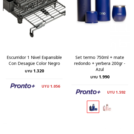
Escurridor 1 Nivel Expansible
Set termo 750ml + mate
Con Desagüe Color Negro
redondo + yerbera 200gr -
Azul
1.320
UYU
1.990
UYU
1.056
UYU
1.592
UYU