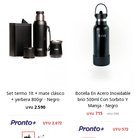
Set termo 1lt + mate clásico
Botella En Acero Inoxidable
+ yerbera 800gr - Negro
brio 500ml Con Sorbito Y
Manija - Negro
2.590
UYU
715
UYU
790
UYU
2.072
UYU
572
UYU