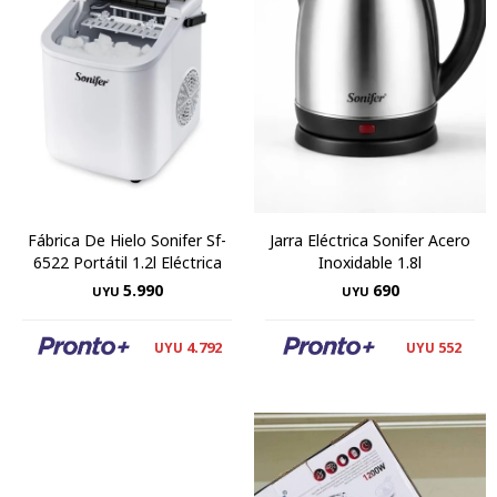
Fábrica De Hielo Sonifer Sf-
Jarra Eléctrica Sonifer Acero
6522 Portátil 1.2l Eléctrica
Inoxidable 1.8l
5.990
690
UYU
UYU
4.792
552
UYU
UYU