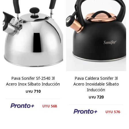
Pava Sonifer Sf-2540 3l
Pava Caldera Sonifer 3l
Acero Inox Silbato Inducción
Acero Inoxidable Silbato
Inducción
710
UYU
720
UYU
568
UYU
576
UYU