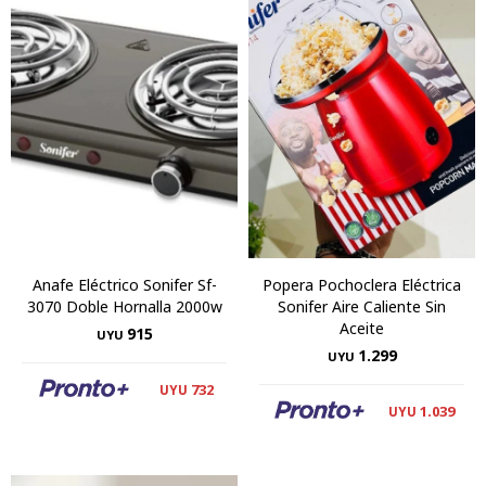
Anafe Eléctrico Sonifer Sf-
Popera Pochoclera Eléctrica
3070 Doble Hornalla 2000w
Sonifer Aire Caliente Sin
Aceite
915
UYU
1.299
UYU
732
UYU
1.039
UYU