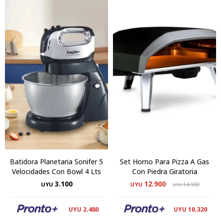
Batidora Planetaria Sonifer 5
Set Horno Para Pizza A Gas
Velocidades Con Bowl 4 Lts
Con Piedra Giratoria
3.100
12.900
UYU
UYU
14.900
UYU
2.480
10.320
UYU
UYU