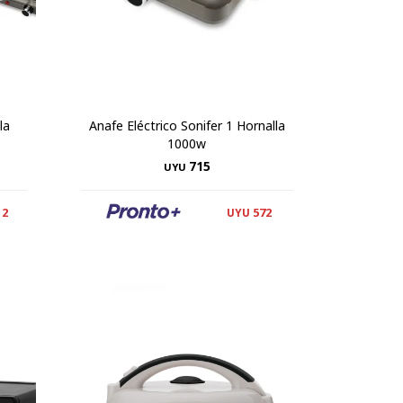
la
Anafe Eléctrico Sonifer 1 Hornalla
1000w
715
UYU
12
572
UYU