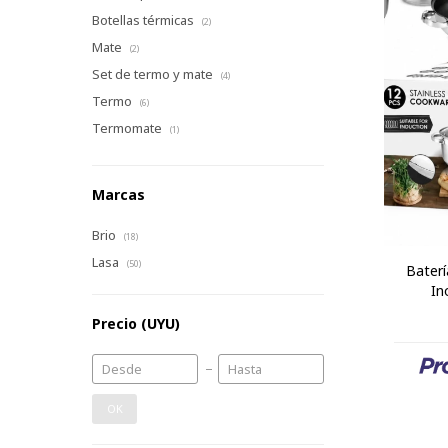
Botellas térmicas
(2)
Mate
(2)
Set de termo y mate
(4)
Termo
(6)
Termomate
(1)
Marcas
Brio
(18)
Lasa
(50)
Baterí
In
Precio
(UYU)
OK