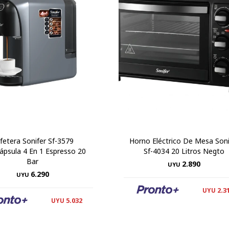
fetera Sonifer Sf-3579
Horno Eléctrico De Mesa Soni
ápsula 4 En 1 Espresso 20
Sf-4034 20 Litros Negto
Bar
2.890
UYU
6.290
UYU
2.3
UYU
5.032
UYU