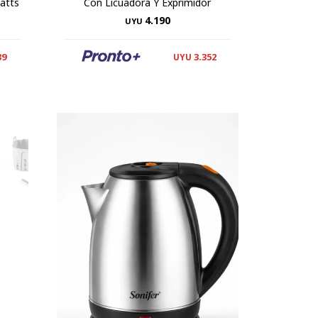
atts
Con Licuadora Y Exprimidor
4.190
UYU
39
3.352
UYU