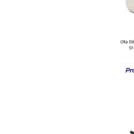
Olla El
Sf