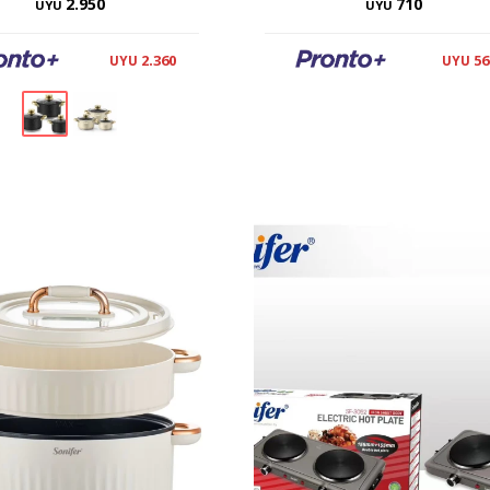
2.950
710
UYU
UYU
2.360
56
UYU
UYU