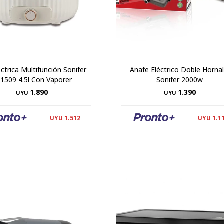
éctrica Multifunción Sonifer
Anafe Eléctrico Doble Hornal
-1509 4.5l Con Vaporer
Sonifer 2000w
1.890
1.390
UYU
UYU
1.512
1.1
UYU
UYU