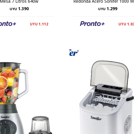
Mesa 7 Litros 640w
Redonda Acero Sonifer 1000 W
1.390
1.299
UYU
UYU
1.112
1.0
UYU
UYU