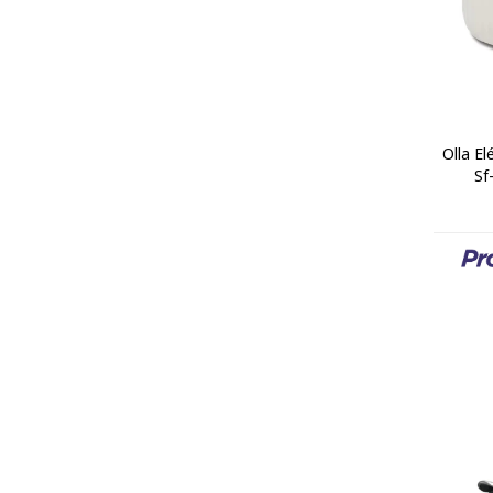
Olla El
Sf