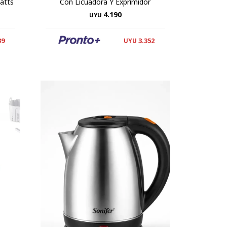
atts
Con Licuadora Y Exprimidor
4.190
UYU
39
3.352
UYU