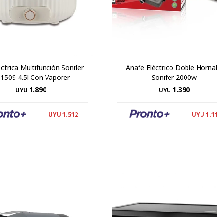
éctrica Multifunción Sonifer
Anafe Eléctrico Doble Hornal
-1509 4.5l Con Vaporer
Sonifer 2000w
1.890
1.390
UYU
UYU
1.512
1.1
UYU
UYU