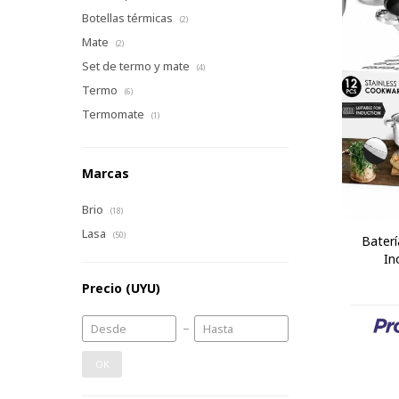
Botellas térmicas
(2)
Mate
(2)
Set de termo y mate
(4)
Termo
(6)
Termomate
(1)
Marcas
Brio
(18)
Lasa
(50)
Baterí
In
Precio
(UYU)
OK