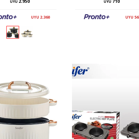
2.950
710
UYU
UYU
2.360
56
UYU
UYU