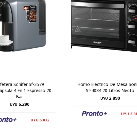
fetera Sonifer Sf-3579
Horno Eléctrico De Mesa Soni
ápsula 4 En 1 Espresso 20
Sf-4034 20 Litros Negto
Bar
2.890
UYU
6.290
UYU
2.3
UYU
5.032
UYU