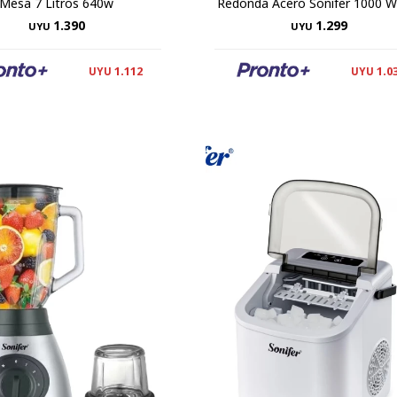
Mesa 7 Litros 640w
Redonda Acero Sonifer 1000 W
1.390
1.299
UYU
UYU
1.112
1.0
UYU
UYU