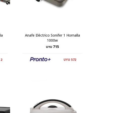
la
Anafe Eléctrico Sonifer 1 Hornalla
1000w
715
UYU
12
572
UYU