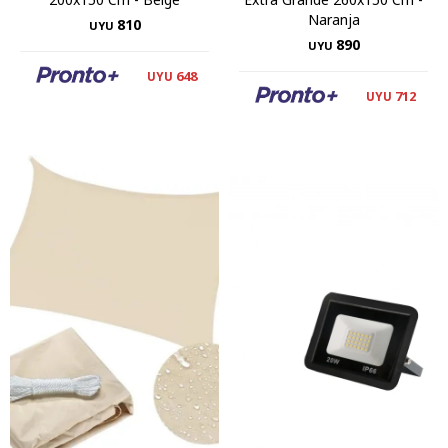
Naranja
810
UYU
890
UYU
648
UYU
712
UYU