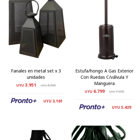
Fanales en metal set x 3
Estufa/hongo A Gas Exterior
unidades
Con Ruedas C/válvula Y
Manguera
3.951
UYU
4.390
UYU
6.799
UYU
7.590
UYU
3.161
UYU
5.439
UYU