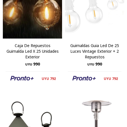
Caja De Repuestos
Guirnaldas Guia Led De 25
Guirnalda Led X 25 Unidades
Luces Vintage Exterior + 2
Exterior
Repuestos
990
990
UYU
UYU
792
792
UYU
UYU