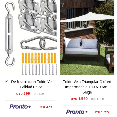
Kit De Instalacion Toldo Vela
Toldo Vela Triangular Oxford
- Calidad Única
Impermeable 100% 3.6m -
Beige
599
UYU
690
UYU
1.590
UYU
1.790
UYU
479
UYU
1.272
UYU