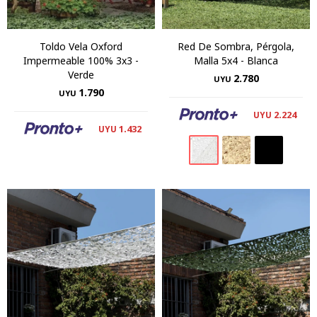
Toldo Vela Oxford
Red De Sombra, Pérgola,
Impermeable 100% 3x3 -
Malla 5x4 - Blanca
Verde
2.780
UYU
1.790
UYU
2.224
UYU
1.432
UYU