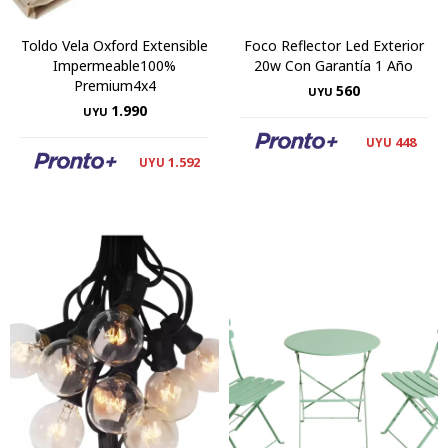
Toldo Vela Oxford Extensible
Foco Reflector Led Exterior
Impermeable100%
20w Con Garantía 1 Año
Premium4x4
560
UYU
1.990
UYU
448
UYU
1.592
UYU