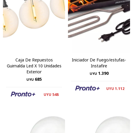
Caja De Repuestos
Iniciador De Fuego/estufas-
Guirnalda Led X 10 Unidades
Instafire
Exterior
1.390
UYU
685
UYU
1.112
UYU
548
UYU