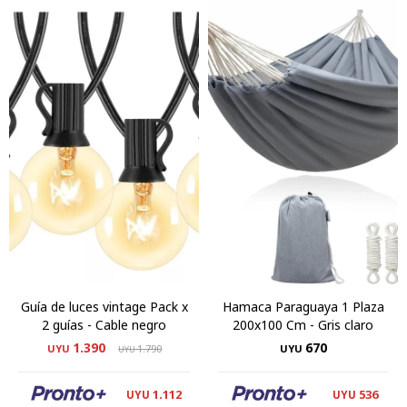
Guía de luces vintage Pack x
Hamaca Paraguaya 1 Plaza
2 guías - Cable negro
200x100 Cm - Gris claro
1.390
670
UYU
1.790
UYU
UYU
1.112
536
UYU
UYU