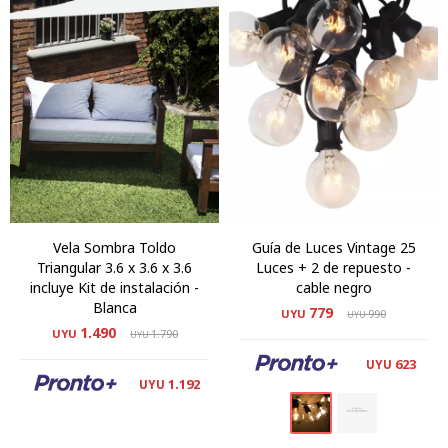
Vela Sombra Toldo
Guía de Luces Vintage 25
Triangular 3.6 x 3.6 x 3.6
Luces + 2 de repuesto -
incluye Kit de instalación -
cable negro
Blanca
779
UYU
990
UYU
1.490
UYU
1.790
UYU
623
UYU
1.192
UYU