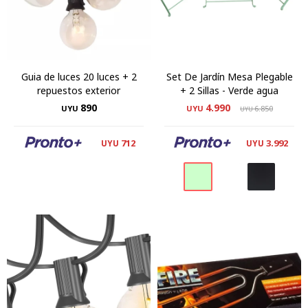
Guia de luces 20 luces + 2
Set De Jardín Mesa Plegable
repuestos exterior
+ 2 Sillas - Verde agua
890
4.990
UYU
UYU
6.850
UYU
712
3.992
UYU
UYU