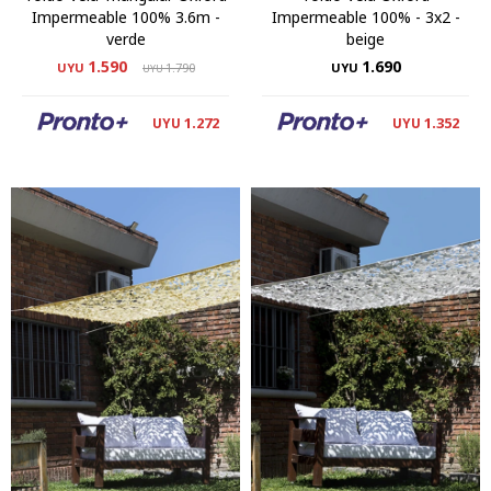
Impermeable 100% 3.6m -
Impermeable 100% - 3x2 -
verde
beige
1.590
1.690
UYU
1.790
UYU
UYU
1.272
1.352
UYU
UYU