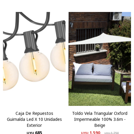
Caja De Repuestos
Toldo Vela Triangular Oxford
Guirnalda Led X 10 Unidades
Impermeable 100% 3.6m -
Exterior
Beige
685
1.590
UYU
UYU
1.790
UYU