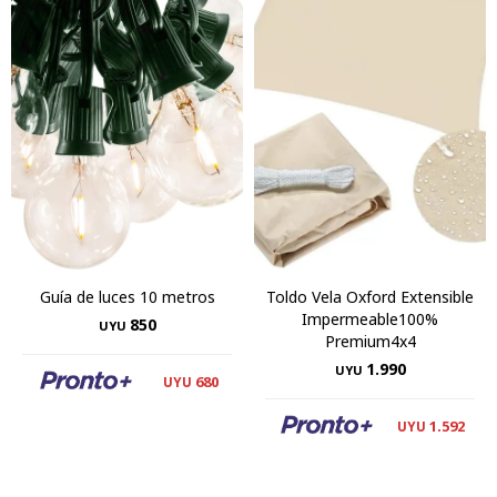
Guía de luces 10 metros
Toldo Vela Oxford Extensible
Impermeable100%
850
UYU
Premium4x4
1.990
UYU
680
UYU
1.592
UYU