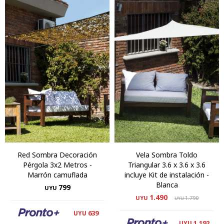
Red Sombra Decoración
Vela Sombra Toldo
Pérgola 3x2 Metros -
Triangular 3.6 x 3.6 x 3.6
Marrón camuflada
incluye Kit de instalación -
Blanca
799
UYU
1.490
UYU
1.790
UYU
639
UYU
1.192
UYU