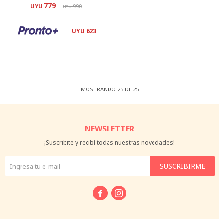
779
UYU
990
UYU
623
UYU
MOSTRANDO
25
DE
25
NEWSLETTER
¡Suscribite y recibí todas nuestras novedades!
SUSCRIBIRME

