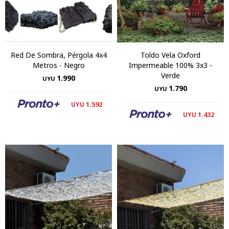
Red De Sombra, Pérgola 4x4
Toldo Vela Oxford
Metros - Negro
Impermeable 100% 3x3 -
Verde
1.990
UYU
1.790
UYU
1.592
UYU
1.432
UYU