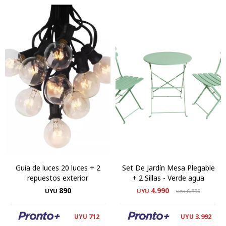
Guia de luces 20 luces + 2
Set De Jardín Mesa Plegable
repuestos exterior
+ 2 Sillas - Verde agua
890
4.990
UYU
UYU
6.850
UYU
712
3.992
UYU
UYU