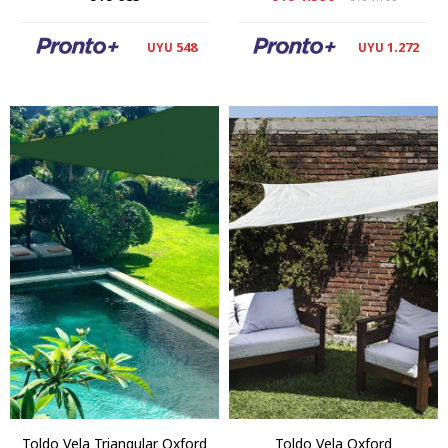
548
1.272
UYU
UYU
Toldo Vela Triangular Oxford
Toldo Vela Oxford