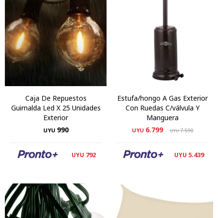
Caja De Repuestos
Estufa/hongo A Gas Exterior
Guirnalda Led X 25 Unidades
Con Ruedas C/válvula Y
Exterior
Manguera
990
6.799
UYU
UYU
7.590
UYU
792
5.439
UYU
UYU