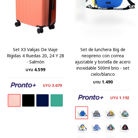
Set X3 Valijas De Viaje
Set de lunchera Big de
Rígidas 4 Ruedas 20, 24 Y 28
neopreno con correa
- Salmón
ajustable y botella de acero
inoxidable 500ml brio - set
4.599
UYU
cielo/blanco
1.490
UYU
3.679
UYU
1.192
UYU