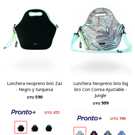
Lunchera neopreno brio Zaz
Lunchera Neopreno brio big
- Negro y turquesa
bro Con Correa Ajustable -
Jungle
590
UYU
999
UYU
472
UYU
799
UYU