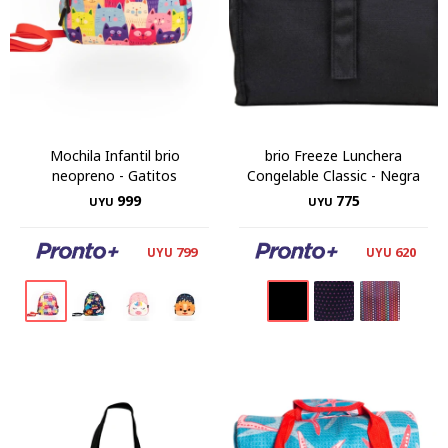
Mochila Infantil brio
brio Freeze Lunchera
neopreno - Gatitos
Congelable Classic - Negra
999
775
UYU
UYU
799
620
UYU
UYU