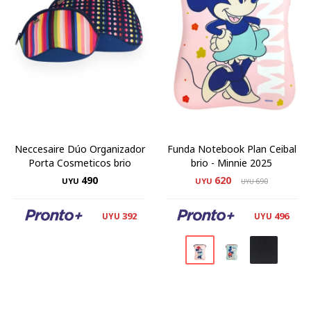
Neccesaire Dúo Organizador
Funda Notebook Plan Ceibal
Porta Cosmeticos brio
brio - Minnie 2025
490
620
UYU
UYU
690
UYU
392
496
UYU
UYU