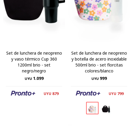
Set de lunchera de neopreno
Set de lunchera de neopreno
y vaso térmico Cup 360
y botella de acero inoxidable
1200ml brio - set
500ml brio - set florcitas
negro/negro
colores/blanco
1.099
999
UYU
UYU
879
799
UYU
UYU