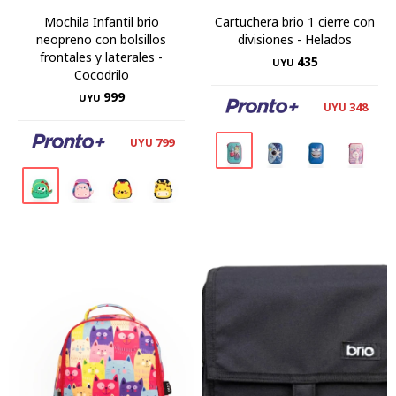
Mochila Infantil brio
Cartuchera brio 1 cierre con
neopreno con bolsillos
divisiones - Helados
frontales y laterales -
435
UYU
Cocodrilo
999
UYU
348
UYU
799
UYU