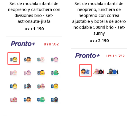
Set de mochila infantil de
Set de mochila infantil de
neopreno y cartuchera con
neopreno, lunchera de
divisiones brio - set-
neopreno con correa
astronauta-jirafa
ajustable y botella de acero
inoxidable 500ml brio - set-
1.190
UYU
sunny
2.190
UYU
952
UYU
1.752
UYU