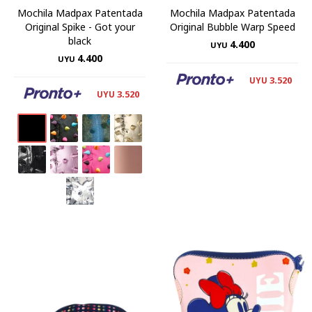
Mochila Madpax Patentada
Mochila Madpax Patentada
Original Spike - Got your
Original Bubble Warp Speed
black
4.400
UYU
4.400
UYU
3.520
UYU
3.520
UYU