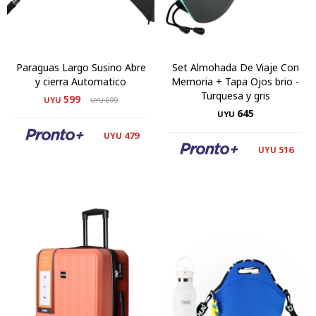
Paraguas Largo Susino Abre
Set Almohada De Viaje Con
y cierra Automatico
Memoria + Tapa Ojos brio -
Turquesa y gris
599
UYU
699
UYU
645
UYU
479
UYU
516
UYU