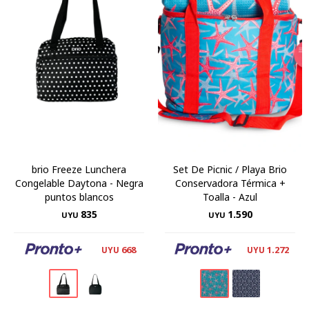
brio Freeze Lunchera
Set De Picnic / Playa Brio
Congelable Daytona - Negra
Conservadora Térmica +
puntos blancos
Toalla - Azul
835
1.590
UYU
UYU
668
1.272
UYU
UYU