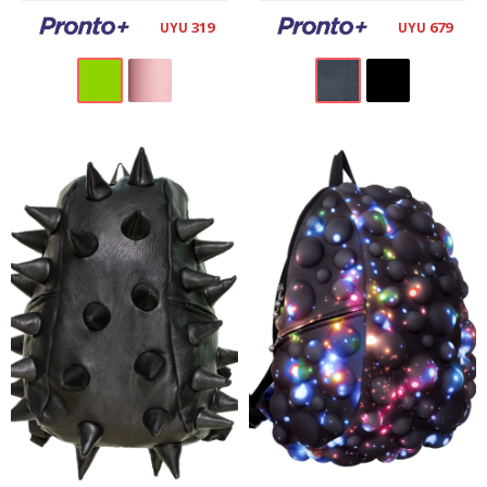
319
679
UYU
UYU