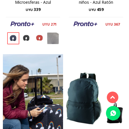
Microesferas - Azul
niños - Azul Ratón
339
459
UYU
UYU
271
367
UYU
UYU