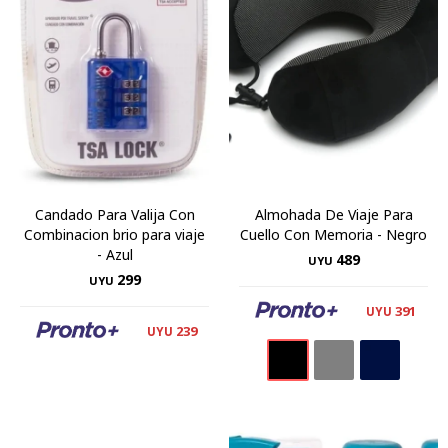
Candado Para Valija Con
Almohada De Viaje Para
Combinacion brio para viaje
Cuello Con Memoria - Negro
- Azul
489
UYU
299
UYU
391
UYU
239
UYU