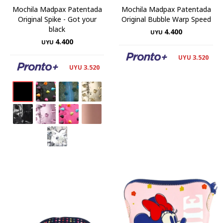
Mochila Madpax Patentada
Mochila Madpax Patentada
Original Spike - Got your
Original Bubble Warp Speed
black
4.400
UYU
4.400
UYU
3.520
UYU
3.520
UYU