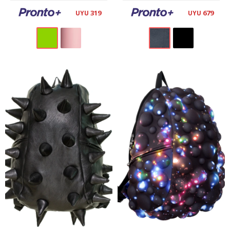
319
679
UYU
UYU