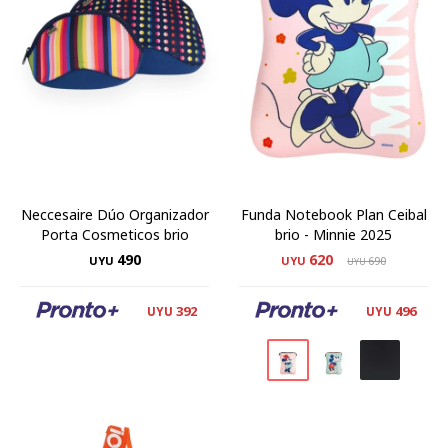
Neccesaire Dúo Organizador
Funda Notebook Plan Ceibal
Porta Cosmeticos brio
brio - Minnie 2025
490
620
UYU
UYU
690
UYU
392
496
UYU
UYU