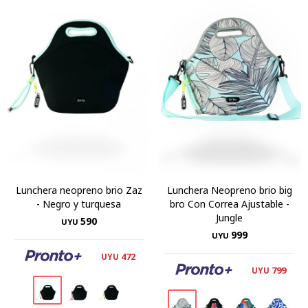
Lunchera neopreno brio Zaz
Lunchera Neopreno brio big
- Negro y turquesa
bro Con Correa Ajustable -
Jungle
590
UYU
999
UYU
472
UYU
799
UYU