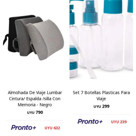
Almohada De Viaje Lumbar
Set 7 Botellas Plasticas Para
Cintura/ Espalda /silla Con
Viaje
Memoria - Negro
299
UYU
790
UYU
239
UYU
632
UYU