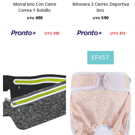
Morral brio Con Cierre
Riñonera 3 Cierres Deportiva
Correa Y Bolsillo
brio
490
590
UYU
UYU
392
472
UYU
UYU