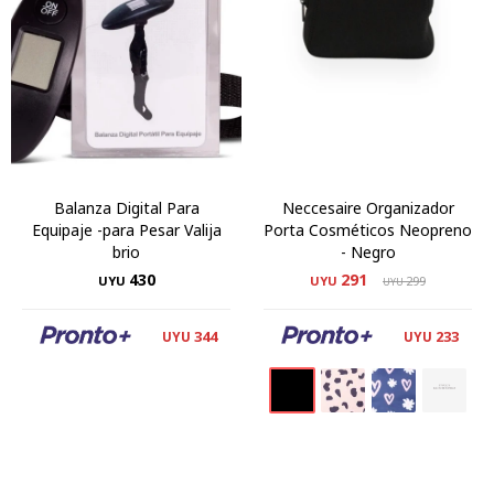
Balanza Digital Para
Neccesaire Organizador
Equipaje -para Pesar Valija
Porta Cosméticos Neopreno
brio
- Negro
430
291
UYU
UYU
299
UYU
344
233
UYU
UYU