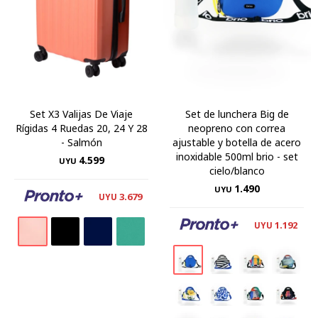
Set X3 Valijas De Viaje
Set de lunchera Big de
Rígidas 4 Ruedas 20, 24 Y 28
neopreno con correa
- Salmón
ajustable y botella de acero
inoxidable 500ml brio - set
4.599
UYU
cielo/blanco
1.490
UYU
3.679
UYU
1.192
UYU