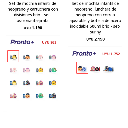
Set de mochila infantil de
Set de mochila infantil de
neopreno y cartuchera con
neopreno, lunchera de
divisiones brio - set-
neopreno con correa
astronauta-jirafa
ajustable y botella de acero
inoxidable 500ml brio - set-
1.190
UYU
sunny
2.190
UYU
952
UYU
1.752
UYU