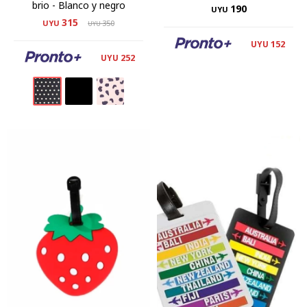
brio - Blanco y negro
190
UYU
315
UYU
350
UYU
152
UYU
252
UYU