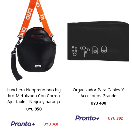
Lunchera Neopreno brio big
Organizador Para Cables Y
bro Metalizada Con Correa
Accesorios Grande
Ajustable - Negro y naranja
490
UYU
950
UYU
392
UYU
760
UYU