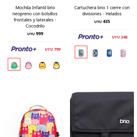
Mochila Infantil brio
Cartuchera brio 1 cierre con
neopreno con bolsillos
divisiones - Helados
frontales y laterales -
435
UYU
Cocodrilo
999
UYU
348
UYU
799
UYU