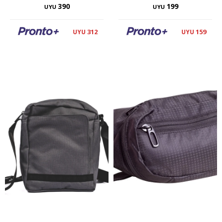
390
199
UYU
UYU
312
159
UYU
UYU