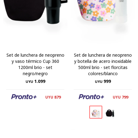
Set de lunchera de neopreno
Set de lunchera de neopreno
y vaso térmico Cup 360
y botella de acero inoxidable
1200ml brio - set
500ml brio - set florcitas
negro/negro
colores/blanco
1.099
999
UYU
UYU
879
799
UYU
UYU