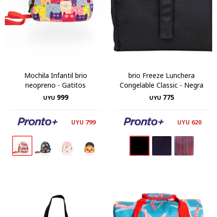
Mochila Infantil brio
brio Freeze Lunchera
neopreno - Gatitos
Congelable Classic - Negra
999
775
UYU
UYU
799
620
UYU
UYU