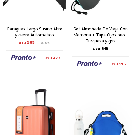
Paraguas Largo Susino Abre
Set Almohada De Viaje Con
y cierra Automatico
Memoria + Tapa Ojos brio -
Turquesa y gris
599
UYU
699
UYU
645
UYU
479
UYU
516
UYU