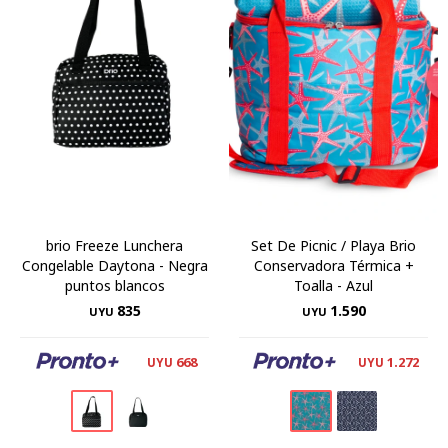
brio Freeze Lunchera
Set De Picnic / Playa Brio
Congelable Daytona - Negra
Conservadora Térmica +
puntos blancos
Toalla - Azul
835
1.590
UYU
UYU
668
1.272
UYU
UYU