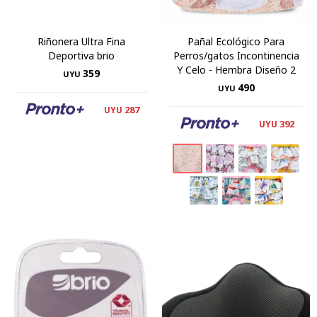
Riñonera Ultra Fina
Pañal Ecológico Para
Deportiva brio
Perros/gatos Incontinencia
Y Celo - Hembra Diseño 2
359
UYU
490
UYU
287
UYU
392
UYU