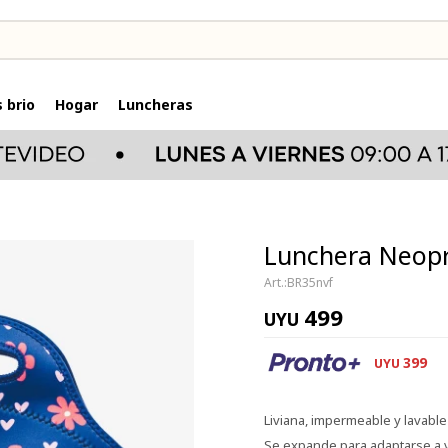
 brio
Hogar
Luncheras
Lunchera Neopre
BR35nvf
499
UYU
399
UYU
Liviana, impermeable y lavable
Se expande para adaptarse a v