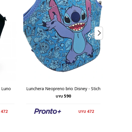
- Luno
Lunchera Neopreno brio Disney - Stich
Lunchera
590
UYU
472
472
UYU