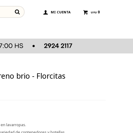
0
UYU
no brio - Florcitas
 en lavarropas.
ariedad de contenedores y botellas.