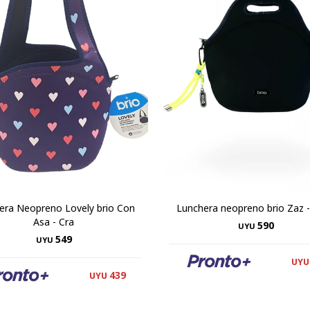
era Neopreno Lovely brio Con
Lunchera neopreno brio Zaz 
Asa - Cra
590
UYU
549
UYU
UYU
439
UYU