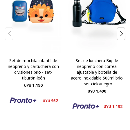
Set de mochila infantil de
Set de lunchera Big de
neopreno y cartuchera con
neopreno con correa
divisiones brio - set-
ajustable y botella de
tiburón-león
acero inoxidable 500ml brio
- set cielo/negro
1.190
UYU
1.490
UYU
952
UYU
1.192
UYU