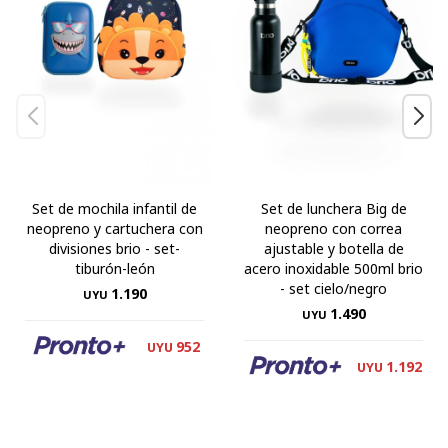
Set de mochila infantil de
Set de lunchera Big de
neopreno y cartuchera con
neopreno con correa
divisiones brio - set-
ajustable y botella de
tiburón-león
acero inoxidable 500ml brio
- set cielo/negro
1.190
UYU
1.490
UYU
952
UYU
1.192
UYU