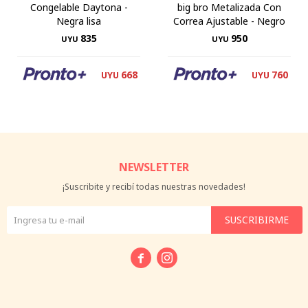
Congelable Daytona -
big bro Metalizada Con
Negra lisa
Correa Ajustable - Negro
835
950
UYU
UYU
668
760
UYU
UYU
NEWSLETTER
¡Suscribite y recibí todas nuestras novedades!
SUSCRIBIRME

