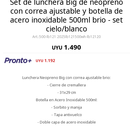
Set de lunchera Big de neopreno
con correa ajustable y botella de
acero inoxidable 500ml brio - set
cielo/blanco
500-lb121 2025lb121500wh-lb12120
1.490
UYU
1.192
UYU
Lunchera Neopreno Big con correa ajustable brio:
- Cierre de cremallera
- 31x29 cm
Botella en Acero Inoxidable 500ml:
- Sorbito y manija
- Tapa antivuelco
- Doble capa de acero inoxidable