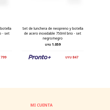
botella
Set de lunchera de neopreno y botella
Set de l
 - set
de acero inoxidable 750ml brio - set
térmico
negro/negro
1.059
UYU
799
847
UYU
MI CUENTA