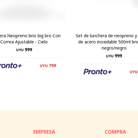
era Neopreno brio big bro Con
Set de lunchera de neopreno y 
Correa Ajustable - Cielo
de acero inoxidable 500ml brio
negro/negro
999
UYU
999
UYU
799
UYU
UYU
EMPRESA
COMPRA