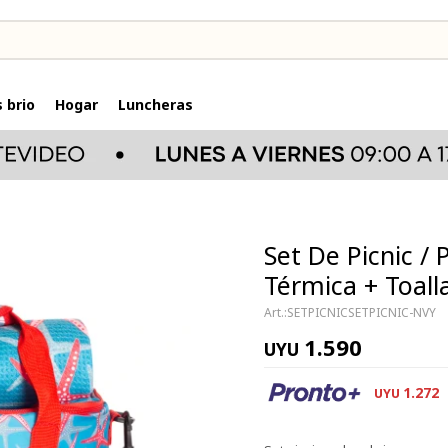
 brio
Hogar
Luncheras
Set De Picnic /
Térmica + Toalla
SETPICNICSETPICNIC-NVY
1.590
UYU
1.272
UYU