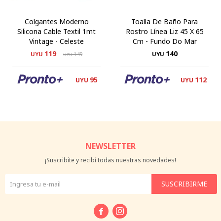
Colgantes Moderno
Toalla De Baño Para
Silicona Cable Textil 1mt
Rostro Línea Liz 45 X 65
Vintage - Celeste
Cm - Fundo Do Mar
119
140
UYU
149
UYU
UYU
95
112
UYU
UYU
NEWSLETTER
¡Suscribite y recibí todas nuestras novedades!
SUSCRIBIRME

